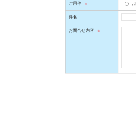
ご用件
お
件名
お問合せ内容