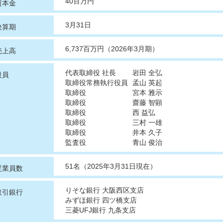
40百万円
資本金
3月31日
決算期
6,737百万円（2026年3月期）
売上高
代表取締役 社長
岩田 全弘
役員
取締役常務執行役員
孟山 英起
取締役
宮本 雅示
取締役
齋藤 智顕
取締役
西 益弘
取締役
三村 一雄
取締役
井本 久子
監査役
青山 俊治
51名（2025年3月31日現在）
従業員数
りそな銀行 大阪西区支店
取引銀行
みずほ銀行 四ツ橋支店
三菱UFJ銀行 九条支店