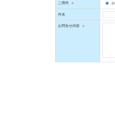
ご用件
お
件名
お問合せ内容