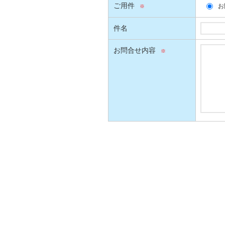
ご用件
お
件名
お問合せ内容