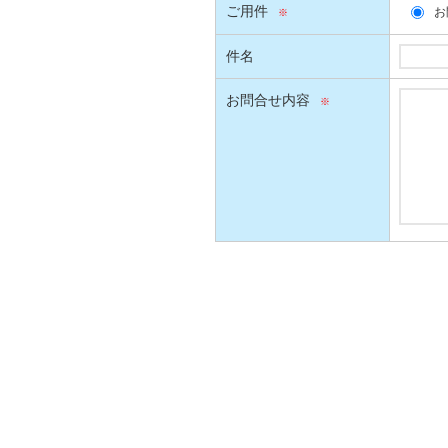
ご用件
お
件名
お問合せ内容