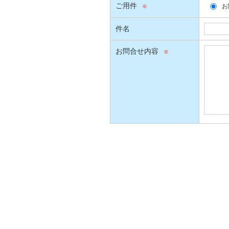
ご用件
お
件名
お問合せ内容