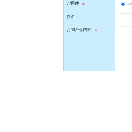
ご用件
お
件名
お問合せ内容