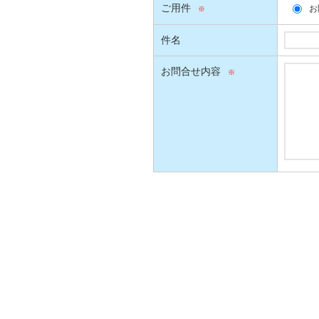
ご用件
お
件名
お問合せ内容