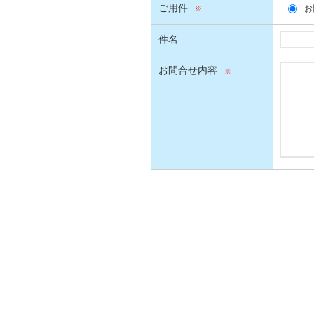
ご用件
お
件名
お問合せ内容