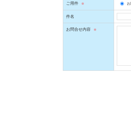
ご用件
お
件名
お問合せ内容