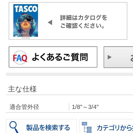
主な仕様
適合管外径
1/8″～3/4″