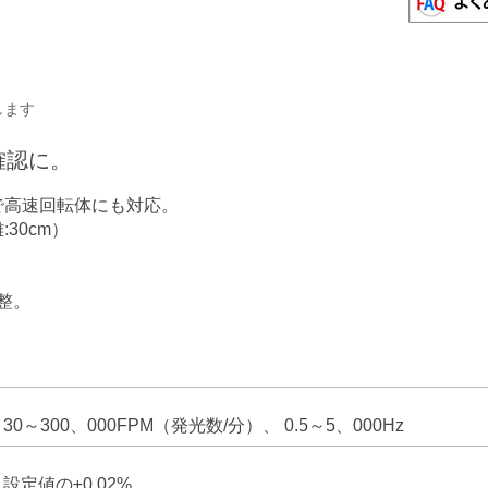
します
確認に。
数で高速回転体にも対応。
:30cm）
整。
30～300、000FPM（発光数/分）、 0.5～5、000Hz
設定値の±0.02%