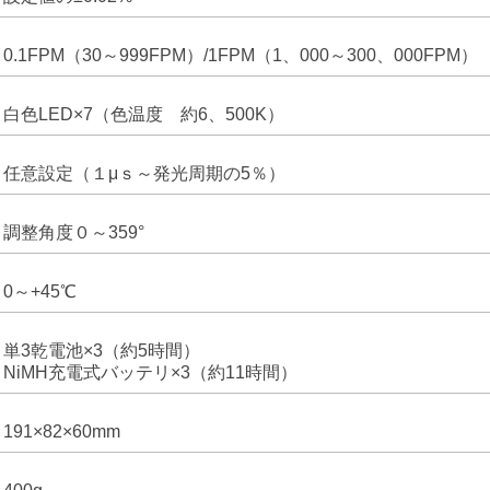
0.1FPM（30～999FPM）/1FPM（1、000～300、000FPM）
白色LED×7（色温度 約6、500K）
任意設定（１μｓ～発光周期の5％）
調整角度０～359°
0～+45℃
単3乾電池×3（約5時間）
NiMH充電式バッテリ×3（約11時間）
191×82×60mm