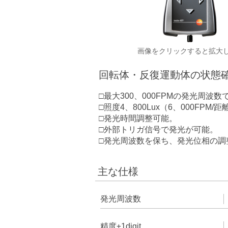
画像をクリックすると拡大
回転体・反復運動体の状態
□最大300、000FPMの発光周波
□照度4、800Lux（6、000FPM/距離
□発光時間調整可能。
□外部トリガ信号で発光が可能。
□発光周波数を保ち、発光位相の調
主な仕様
発光周波数
精度±1digit