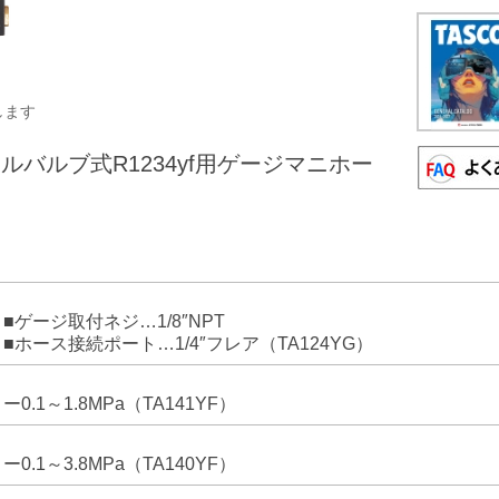
します
ルバルブ式R1234yf用ゲージマニホー
■ゲージ取付ネジ…1/8″NPT
■ホース接続ポート…1/4″フレア（TA124YG）
ー0.1～1.8MPa（TA141YF）
ー0.1～3.8MPa（TA140YF）