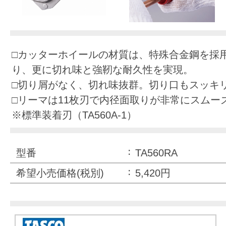
□カッターホイールの材質は、特殊合金鋼を採
り、更に切れ味と強靭な耐久性を実現。
□切り屑がなく、切れ味抜群。切り口もスッキ
□リーマは11枚刃で内径面取りが非常にスムー
※標準装着刃（TA560A-1）
型番
TA560RA
希望小売価格(税別)
5,420円