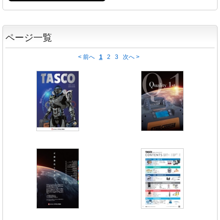
ページ一覧
< 前へ
1
2
3
次へ >