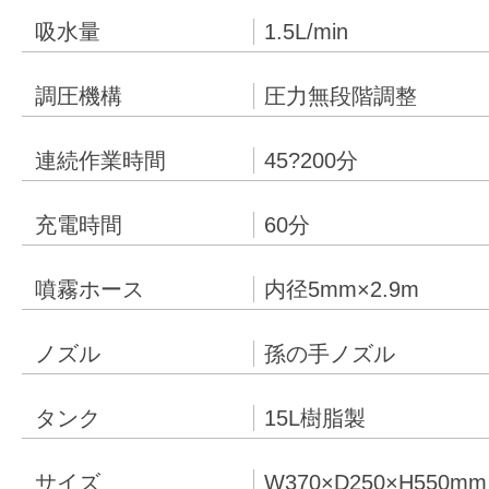
吸水量
1.5L/min
調圧機構
圧力無段階調整
連続作業時間
45?200分
充電時間
60分
噴霧ホース
内径5mm×2.9m
ノズル
孫の手ノズル
タンク
15L樹脂製
サイズ
W370×D250×H550mm