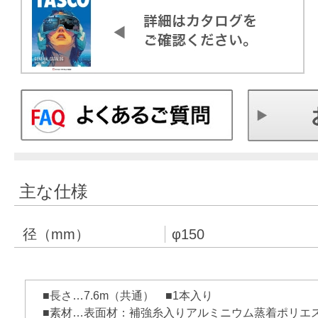
主な仕様
径（mm）
φ150
■長さ…7.6m（共通） ■1本入り
■素材…表面材：補強糸入りアルミニウム蒸着ポリエ