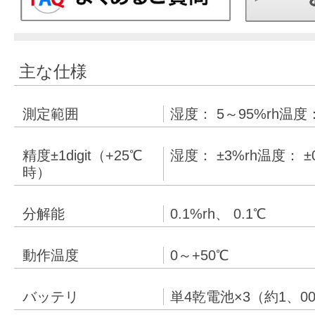
主な仕様
測定範囲
湿度： 5～95%rh温度：
精度±1digit（+25℃
湿度： ±3%rh温度： ±0
時）
分解能
0.1%rh、 0.1℃
動作温度
0～+50℃
バッテリ
単4乾電池×3（約1、0