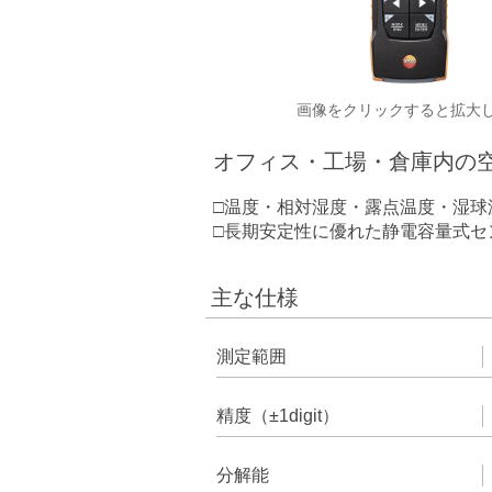
画像をクリックすると拡大
オフィス・工場・倉庫内の
□温度・相対湿度・露点温度・湿球
□長期安定性に優れた静電容量式
主な仕様
測定範囲
精度（±1digit）
分解能