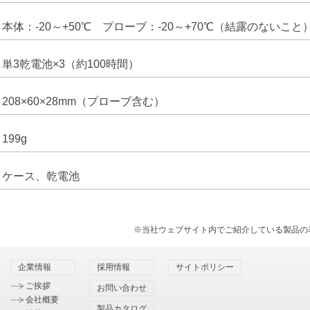
本体：-20～+50℃ プローブ：-20～+70℃（結露のないこと
単3乾電池×3（約100時間）
208×60×28mm（プローブ含む）
199g
ケース、乾電池
※当社ウェブサイト内でご紹介している製品の
企業情報
採用情報
サイトポリシー
ご挨拶
お問い合わせ
会社概要
製品カタログ