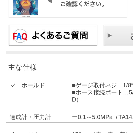
主な仕様
マニホールド
■ゲージ取付ネジ…1/8″
■ホース接続ポート…5/1
D）
連成計・圧力計
ー0.1～5.0MPa（TA1